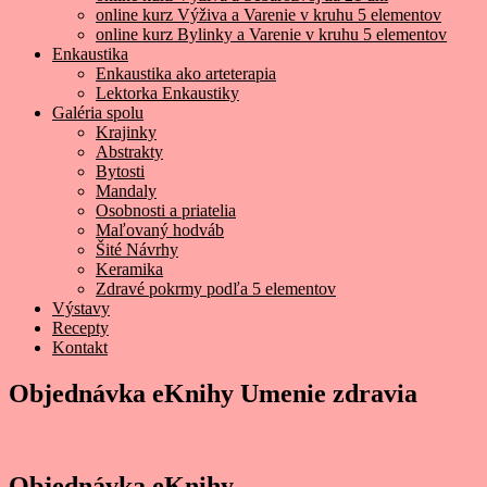
online kurz Výživa a Varenie v kruhu 5 elementov
online kurz Bylinky a Varenie v kruhu 5 elementov
Enkaustika
Enkaustika ako arteterapia
Lektorka Enkaustiky
Galéria spolu
Krajinky
Abstrakty
Bytosti
Mandaly
Osobnosti a priatelia
Maľovaný hodváb
Šité Návrhy
Keramika
Zdravé pokrmy podľa 5 elementov
Výstavy
Recepty
Kontakt
Objednávka eKnihy Umenie zdravia
Objednávka eKnihy