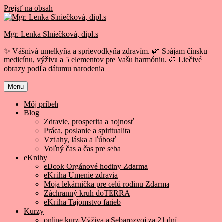
Prejsť na obsah
Mgr. Lenka Slniečková, dipl.s
✨ Vášnivá umelkyňa a sprievodkyňa zdravím. 🌿 Spájam čínsku
medicínu, výživu a 5 elementov pre Vašu harmóniu. 🎨 Liečivé
obrazy podľa dátumu narodenia
Menu
Môj príbeh
Blog
Zdravie, prosperita a hojnosť
Práca, poslanie a spiritualita
Vzťahy, láska a ľúbosť
Voľný čas a čas pre seba
eKnihy
eBook Orgánové hodiny Zdarma
eKniha Umenie zdravia
Moja lekárnička pre celú rodinu Zdarma
Záchranný kruh doTERRA
eKniha Tajomstvo farieb
Kurzy
online kurz Výživa a Sebarozvoj za 21 dní