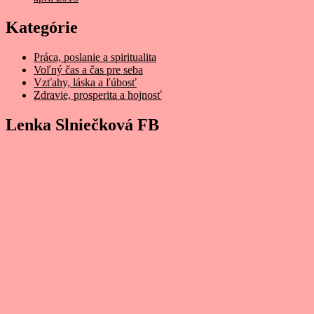
Kategórie
Práca, poslanie a spiritualita
Voľný čas a čas pre seba
Vzťahy, láska a ľúbosť
Zdravie, prosperita a hojnosť
Lenka Slniečková FB