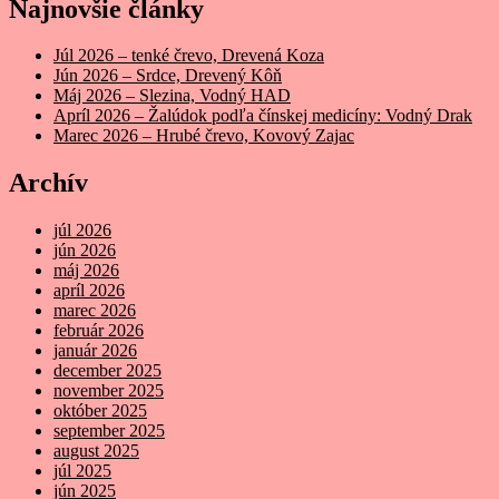
Najnovšie články
Júl 2026 – tenké črevo, Drevená Koza
Jún 2026 – Srdce, Drevený Kôň
Máj 2026 – Slezina, Vodný HAD
Apríl 2026 – Žalúdok podľa čínskej medicíny: Vodný Drak
Marec 2026 – Hrubé črevo, Kovový Zajac
Archív
júl 2026
jún 2026
máj 2026
apríl 2026
marec 2026
február 2026
január 2026
december 2025
november 2025
október 2025
september 2025
august 2025
júl 2025
jún 2025