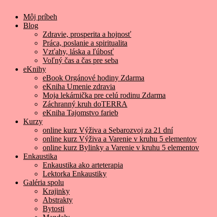
Môj príbeh
Blog
Zdravie, prosperita a hojnosť
Práca, poslanie a spiritualita
Vzťahy, láska a ľúbosť
Voľný čas a čas pre seba
eKnihy
eBook Orgánové hodiny Zdarma
eKniha Umenie zdravia
Moja lekárnička pre celú rodinu Zdarma
Záchranný kruh doTERRA
eKniha Tajomstvo farieb
Kurzy
online kurz Výživa a Sebarozvoj za 21 dní
online kurz Výživa a Varenie v kruhu 5 elementov
online kurz Bylinky a Varenie v kruhu 5 elementov
Enkaustika
Enkaustika ako arteterapia
Lektorka Enkaustiky
Galéria spolu
Krajinky
Abstrakty
Bytosti