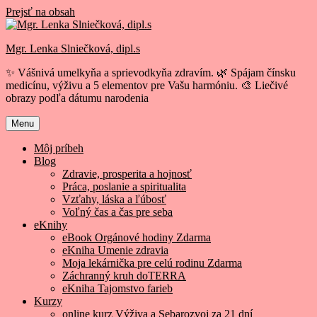
Prejsť na obsah
Mgr. Lenka Slniečková, dipl.s
✨ Vášnivá umelkyňa a sprievodkyňa zdravím. 🌿 Spájam čínsku
medicínu, výživu a 5 elementov pre Vašu harmóniu. 🎨 Liečivé
obrazy podľa dátumu narodenia
Menu
Môj príbeh
Blog
Zdravie, prosperita a hojnosť
Práca, poslanie a spiritualita
Vzťahy, láska a ľúbosť
Voľný čas a čas pre seba
eKnihy
eBook Orgánové hodiny Zdarma
eKniha Umenie zdravia
Moja lekárnička pre celú rodinu Zdarma
Záchranný kruh doTERRA
eKniha Tajomstvo farieb
Kurzy
online kurz Výživa a Sebarozvoj za 21 dní