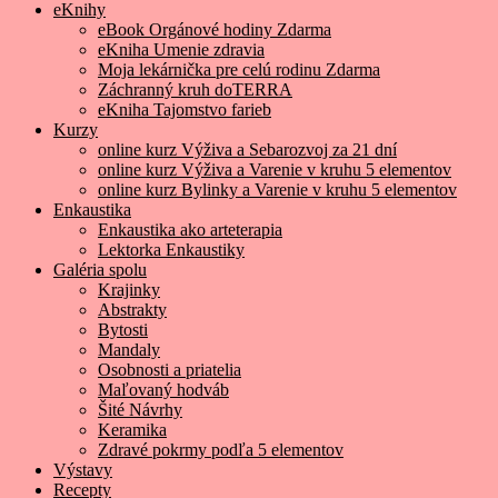
eKnihy
eBook Orgánové hodiny Zdarma
eKniha Umenie zdravia
Moja lekárnička pre celú rodinu Zdarma
Záchranný kruh doTERRA
eKniha Tajomstvo farieb
Kurzy
online kurz Výživa a Sebarozvoj za 21 dní
online kurz Výživa a Varenie v kruhu 5 elementov
online kurz Bylinky a Varenie v kruhu 5 elementov
Enkaustika
Enkaustika ako arteterapia
Lektorka Enkaustiky
Galéria spolu
Krajinky
Abstrakty
Bytosti
Mandaly
Osobnosti a priatelia
Maľovaný hodváb
Šité Návrhy
Keramika
Zdravé pokrmy podľa 5 elementov
Výstavy
Recepty