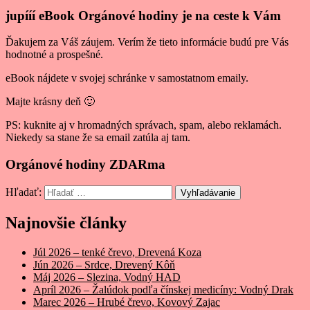
jupííí eBook Orgánové hodiny je na ceste k Vám
Ďakujem za Váš záujem. Verím že tieto informácie budú pre Vás
hodnotné a prospešné.
eBook nájdete v svojej schránke v samostatnom emaily.
Majte krásny deň 🙂
PS: kuknite aj v hromadných správach, spam, alebo reklamách.
Niekedy sa stane že sa email zatúla aj tam.
Orgánové hodiny ZDARma
Hľadať:
Vyhľadávanie
Najnovšie články
Júl 2026 – tenké črevo, Drevená Koza
Jún 2026 – Srdce, Drevený Kôň
Máj 2026 – Slezina, Vodný HAD
Apríl 2026 – Žalúdok podľa čínskej medicíny: Vodný Drak
Marec 2026 – Hrubé črevo, Kovový Zajac