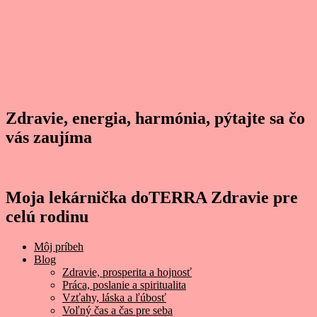
Zdravie, energia, harmónia, pýtajte sa čo
vás zaujíma
Moja lekárnička doTERRA Zdravie pre
celú rodinu
Môj príbeh
Blog
Zdravie, prosperita a hojnosť
Práca, poslanie a spiritualita
Vzťahy, láska a ľúbosť
Voľný čas a čas pre seba