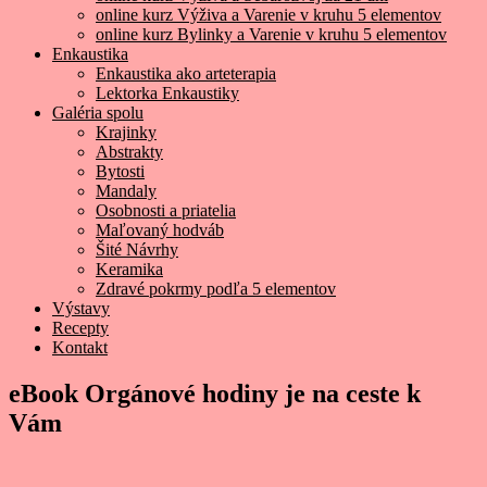
online kurz Výživa a Varenie v kruhu 5 elementov
online kurz Bylinky a Varenie v kruhu 5 elementov
Enkaustika
Enkaustika ako arteterapia
Lektorka Enkaustiky
Galéria spolu
Krajinky
Abstrakty
Bytosti
Mandaly
Osobnosti a priatelia
Maľovaný hodváb
Šité Návrhy
Keramika
Zdravé pokrmy podľa 5 elementov
Výstavy
Recepty
Kontakt
eBook Orgánové hodiny je na ceste k
Vám