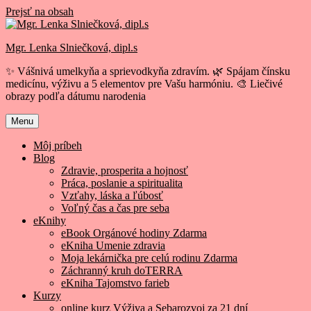
Prejsť na obsah
Mgr. Lenka Slniečková, dipl.s
✨ Vášnivá umelkyňa a sprievodkyňa zdravím. 🌿 Spájam čínsku
medicínu, výživu a 5 elementov pre Vašu harmóniu. 🎨 Liečivé
obrazy podľa dátumu narodenia
Menu
Môj príbeh
Blog
Zdravie, prosperita a hojnosť
Práca, poslanie a spiritualita
Vzťahy, láska a ľúbosť
Voľný čas a čas pre seba
eKnihy
eBook Orgánové hodiny Zdarma
eKniha Umenie zdravia
Moja lekárnička pre celú rodinu Zdarma
Záchranný kruh doTERRA
eKniha Tajomstvo farieb
Kurzy
online kurz Výživa a Sebarozvoj za 21 dní