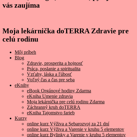
vás zaujíma
Moja lekárnička doTERRA Zdravie pre
celú rodinu
Môj príbeh
Blog
Zdravie, prosperita a hojnosť
Práca, poslanie a spiritualita
Vzťahy, láska a ľúbosť
Voľný čas a čas pre seba
eKnihy
eBook Orgánové hodiny Zdarma
eKniha Umenie zdravia
Moja lekárnička pre celú rodinu Zdarma
Záchranný kruh doTERRA
eKniha Tajomstvo farieb
Kurzy
online kurz Výživa a Sebarozvoj za 21 dní
online kurz Výživa a Varenie v kruhu 5 elementov
online kurz Bylinky a Varenie v kruhu 5 elementov