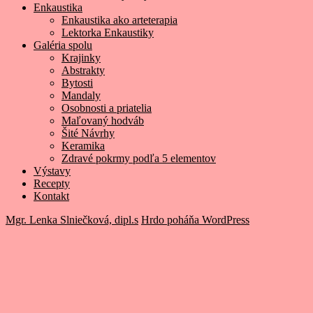
Enkaustika
Enkaustika ako arteterapia
Lektorka Enkaustiky
Galéria spolu
Krajinky
Abstrakty
Bytosti
Mandaly
Osobnosti a priatelia
Maľovaný hodváb
Šité Návrhy
Keramika
Zdravé pokrmy podľa 5 elementov
Výstavy
Recepty
Kontakt
Mgr. Lenka Slniečková, dipl.s
Hrdo poháňa WordPress