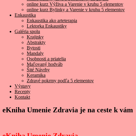
online kurz Výživa a Varenie v kruhu 5 elementov
online kurz Bylinky a Varenie v kruhu 5 elementov
Enkaustika
Enkaustika ako arteterapia
Lektorka Enkaustiky
Galéria spolu
Krajinky
Abstrakty
Bytosti
Mandaly
Osobnosti a priatelia
Maľovaný hodváb
Šité Návrhy
Keramika
Zdravé pokrmy podľa 5 elementov
Výstavy
Recepty
Kontakt
eKniha Umenie Zdravia je na ceste k vám
eKniha Umenie Zdravia