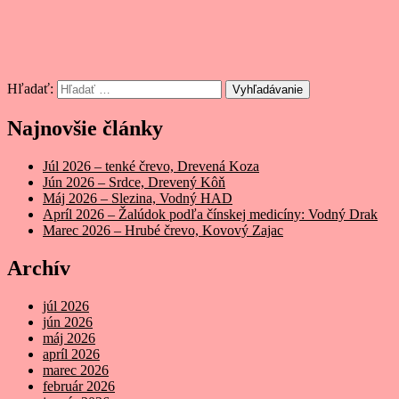
Hľadať:
Vyhľadávanie
Najnovšie články
Júl 2026 – tenké črevo, Drevená Koza
Jún 2026 – Srdce, Drevený Kôň
Máj 2026 – Slezina, Vodný HAD
Apríl 2026 – Žalúdok podľa čínskej medicíny: Vodný Drak
Marec 2026 – Hrubé črevo, Kovový Zajac
Archív
júl 2026
jún 2026
máj 2026
apríl 2026
marec 2026
február 2026